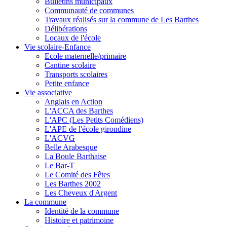
Bulletins municipaux
Communauté de communes
Travaux réalisés sur la commune de Les Barthes
Délibérations
Locaux de l'école
Vie scolaire-Enfance
Ecole maternelle/primaire
Cantine scolaire
Transports scolaires
Petite enfance
Vie associative
Anglais en Action
L'ACCA des Barthes
L'APC (Les Petits Comédiens)
L'APE de l'école girondine
L'ACVG
Belle Arabesque
La Boule Barthaise
Le Bar-T
Le Comité des Fêtes
Les Barthes 2002
Les Cheveux d'Argent
La commune
Identité de la commune
Histoire et patrimoine