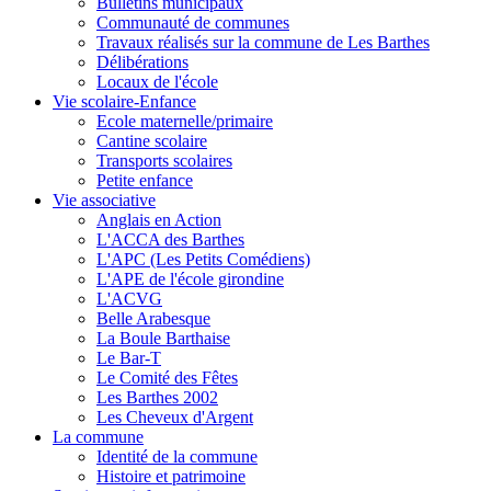
Bulletins municipaux
Communauté de communes
Travaux réalisés sur la commune de Les Barthes
Délibérations
Locaux de l'école
Vie scolaire-Enfance
Ecole maternelle/primaire
Cantine scolaire
Transports scolaires
Petite enfance
Vie associative
Anglais en Action
L'ACCA des Barthes
L'APC (Les Petits Comédiens)
L'APE de l'école girondine
L'ACVG
Belle Arabesque
La Boule Barthaise
Le Bar-T
Le Comité des Fêtes
Les Barthes 2002
Les Cheveux d'Argent
La commune
Identité de la commune
Histoire et patrimoine