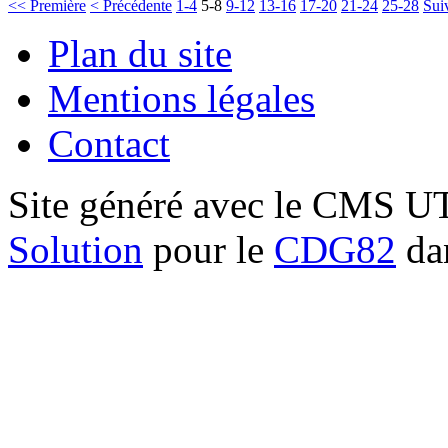
<< Première
< Précédente
1-4
5-8
9-12
13-16
17-20
21-24
25-28
Sui
Plan du site
Mentions légales
Contact
Site généré avec le CMS 
Solution
pour le
CDG82
dan