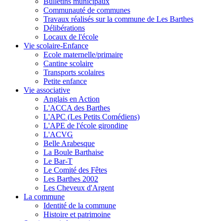
Bulletins municipaux
Communauté de communes
Travaux réalisés sur la commune de Les Barthes
Délibérations
Locaux de l'école
Vie scolaire-Enfance
Ecole maternelle/primaire
Cantine scolaire
Transports scolaires
Petite enfance
Vie associative
Anglais en Action
L'ACCA des Barthes
L'APC (Les Petits Comédiens)
L'APE de l'école girondine
L'ACVG
Belle Arabesque
La Boule Barthaise
Le Bar-T
Le Comité des Fêtes
Les Barthes 2002
Les Cheveux d'Argent
La commune
Identité de la commune
Histoire et patrimoine