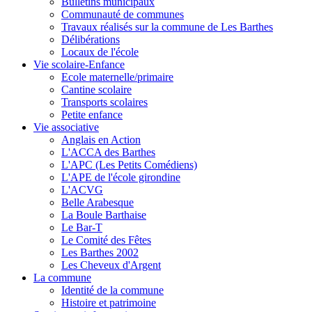
Bulletins municipaux
Communauté de communes
Travaux réalisés sur la commune de Les Barthes
Délibérations
Locaux de l'école
Vie scolaire-Enfance
Ecole maternelle/primaire
Cantine scolaire
Transports scolaires
Petite enfance
Vie associative
Anglais en Action
L'ACCA des Barthes
L'APC (Les Petits Comédiens)
L'APE de l'école girondine
L'ACVG
Belle Arabesque
La Boule Barthaise
Le Bar-T
Le Comité des Fêtes
Les Barthes 2002
Les Cheveux d'Argent
La commune
Identité de la commune
Histoire et patrimoine